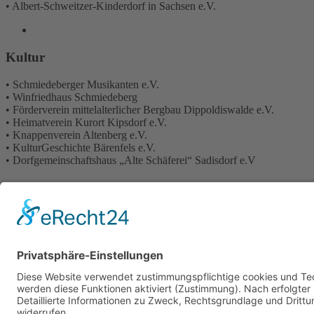
• Albert-Schweitzer-Kinderdorf in Sachsen e.V.
Kultur
• Schmiedeberger Musikanten e.V.
• Winfriedhaus Schmiedeberg
• Förderverein mittelalterlicher Bergbau Dippoldiswalde e.V.
• Heimatverein Kurort Kipsdorf e.V.
• Knappenverein Altenberg e.V.
• KulturGeschichte Bärenfels e.V.
• Dorfgemeinschaftshaus „Alte Schäferei“ Sadisdorf e.V
AEB
AGB
Downloads
Zertifikate
Impressum
Datenschutz